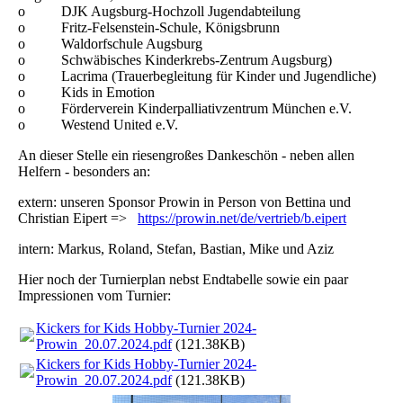
o DJK Augsburg-Hochzoll Jugendabteilung
o Fritz-Felsenstein-Schule, Königsbrunn
o Waldorfschule Augsburg
o Schwäbisches Kinderkrebs-Zentrum Augsburg)
o Lacrima (Trauerbegleitung für Kinder und Jugendliche)
o Kids in Emotion
o Förderverein Kinderpalliativzentrum München e.V.
o Westend United e.V.
An dieser Stelle ein riesengroßes Dankeschön - neben allen
Helfern - besonders an:
extern: unseren Sponsor Prowin in Person von Bettina und
Christian Eipert =>
https://prowin.net/de/vertrieb/b.eipert
intern: Markus, Roland, Stefan, Bastian, Mike und Aziz
Hier noch der Turnierplan nebst Endtabelle sowie ein paar
Impressionen vom Turnier:
Kickers for Kids Hobby-Turnier 2024-
Prowin_20.07.2024.pdf
(121.38KB)
Kickers for Kids Hobby-Turnier 2024-
Prowin_20.07.2024.pdf
(121.38KB)