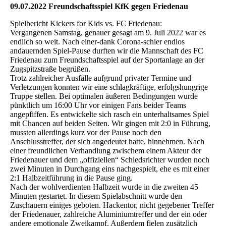
09.07.2022 Freundschaftsspiel KfK gegen Friedenau
Spielbericht Kickers for Kids vs. FC Friedenau:
Vergangenen Samstag, genauer gesagt am 9. Juli 2022 war es
endlich so weit. Nach einer-dank Corona-schier endlos
andauernden Spiel-Pause durften wir die Mannschaft des FC
Friedenau zum Freundschaftsspiel auf der Sportanlage an der
Zugspitzstraße begrüßen.
Trotz zahlreicher Ausfälle aufgrund privater Termine und
Verletzungen konnten wir eine schlagkräftige, erfolgshungrige
Truppe stellen. Bei optimalen äußeren Bedingungen wurde
pünktlich um 16:00 Uhr vor einigen Fans beider Teams
angepfiffen. Es entwickelte sich rasch ein unterhaltsames Spiel
mit Chancen auf beiden Seiten. Wir gingen mit 2:0 in Führung,
mussten allerdings kurz vor der Pause noch den
Anschlusstreffer, der sich angedeutet hatte, hinnehmen. Nach
einer freundlichen Verhandlung zwischem einem Akteur der
Friedenauer und dem „offiziellen“ Schiedsrichter wurden noch
zwei Minuten in Durchgang eins nachgespielt, ehe es mit einer
2:1 Halbzeitführung in die Pause ging.
Nach der wohlverdienten Halbzeit wurde in die zweiten 45
Minuten gestartet. In diesem Spielabschnitt wurde den
Zuschauern einiges geboten. Hackentor, nicht gegebener Treffer
der Friedenauer, zahlreiche Aluminiumtreffer und der ein oder
andere emotionale Zweikampf. Außerdem fielen zusätzlich